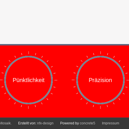
Pünktlichkeit
Präzision
 Mosaik.
Erstellt von:
nfx-design
Powered by
concrete5
Impressum