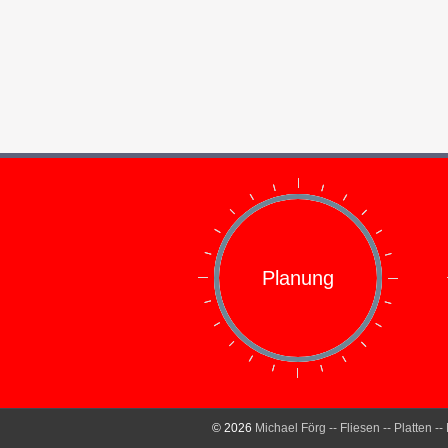
Planung
© 2026
Michael Förg -- Fliesen -- Platten --